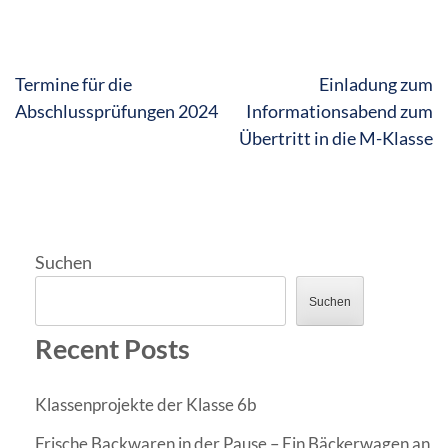
Beitragsnavigation
Termine für die
Einladung zum
Abschlussprüfungen 2024
Informationsabend zum
Übertritt in die M-Klasse
Suchen
Suchen
Recent Posts
Klassenprojekte der Klasse 6b
Frische Backwaren in der Pause – Ein Bäckerwagen an