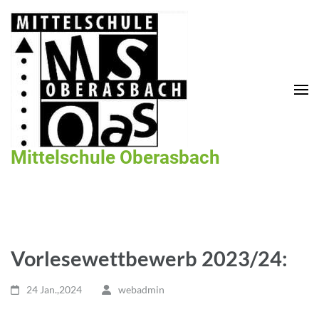
Zum
Inhalt
springen
(Enter
drücken)
Mittelschule Oberasbach
Vorlesewettbewerb 2023/24:
24 Jan.,2024
webadmin